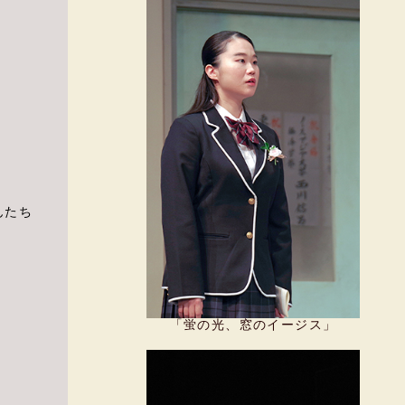
んたち
「蛍の光、窓のイージス」