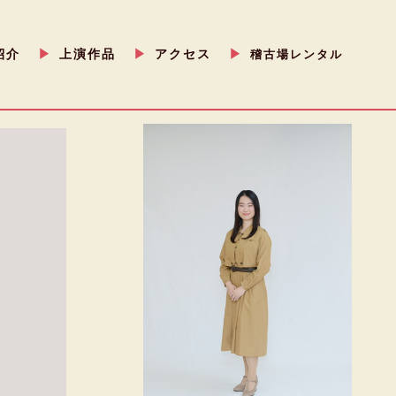
紹介
▶
上演作品
▶
アクセス
▶
︎
︎
︎
稽古場レンタル