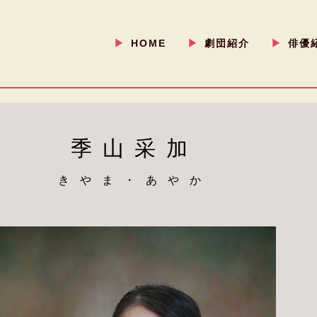
▶
HOME
▶
劇団紹介
▶
俳優
︎
︎
︎
季山采加
きやま・あやか