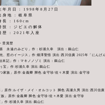
生年月日 : 1998年8月27日
出身地 : 岐阜県
身長 : 160cm
特技 : ジビエの解体
経歴 : 2021年入座
・受賞歴
原民喜 永遠のみどり」作：杉浦久幸 演出：鵜山仁
の光、窓のイージス」作:畑澤聖悟 演出:西川信廣 2025年「にんげ
始末記」作：マキノノゾミ 演出：鵜山仁
どぅ宝」作:杉浦久幸 演出:鵜山仁
立つ家族」原作:金義卿 脚色:金守珍/佐々木愛 演出:金守珍
語」原作:ルイザ・メイ・オルコット 脚色:高瀬久男 演出:西川信廣
家族」原作:金義卿 脚色:金守珍/佐々木愛 演出:金守珍
宝」作:杉浦久幸 演出:鵜山仁