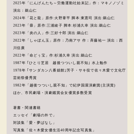
2025年「にんげんたち～労働運動社始末記」作：マキノノゾミ
演出：鵜山仁
2024年「花と龍」原作:火野葦平 脚本:東憲司 演出:鵜山仁
2023年「毋」原作:三浦綾子 脚本:杉浦久幸 演出:鵜山仁
2023年「炎の人」作:三好十郎 演出:鵜山仁
2022年「しゃぼん玉」原作：乃南アサ 作：斉藤祐一 演出：西
川信廣
2022年「命どぅ宝」作:杉浦久幸 演出:鵜山仁
1987年 ｢ひとり芝居 越後つついし親不知｣ 水上勉作
1978年 ｢サンダカン八番娼館｣芳子・サキ役で佐々木愛で文化庁
芸術祭優秀賞
1982年「越後つついし親不知」で紀伊国屋演劇賞(主演賞)
ほか、市民劇場・演劇鑑賞会女優賞多数受賞
著書・関連書籍
エッセイ「劇場の外で」
対談集「愛・夢ばなし」
写真集「佐々木愛女優生活40周年記念写真集」