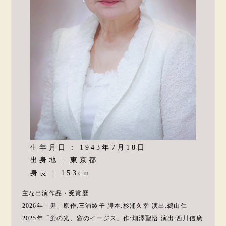
生年月日 : 1943年7月18日
出身地 : 東京都
身長 : 153cm
主な出演作品・受賞歴
2026年「毋」原作:三浦綾子 脚本:杉浦久幸 演出:鵜山仁
2025年「蛍の光、窓のイージス」作:畑澤聖悟 演出:西川信廣